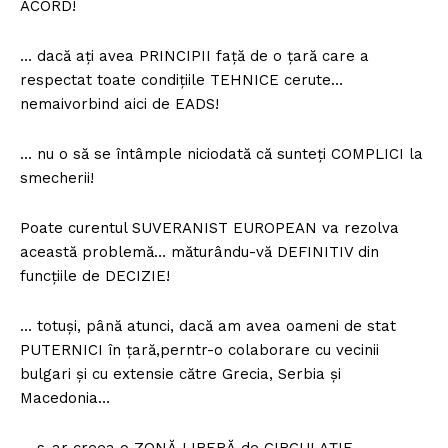
ACORD!
… dacă ați avea PRINCIPII față de o țară care a
respectat toate condițiile TEHNICE cerute…
nemaivorbind aici de EADS!
… nu o să se întâmple niciodată că sunteți COMPLICI la
smecherii!
Poate curentul SUVERANIST EUROPEAN va rezolva
această problemă… măturându-vă DEFINITIV din
funcțiile de DECIZIE!
… totuși, până atunci, dacă am avea oameni de stat
PUTERNICI în țară,perntr-o colaborare cu vecinii
bulgari și cu extensie către Grecia, Serbia și
Macedonia…