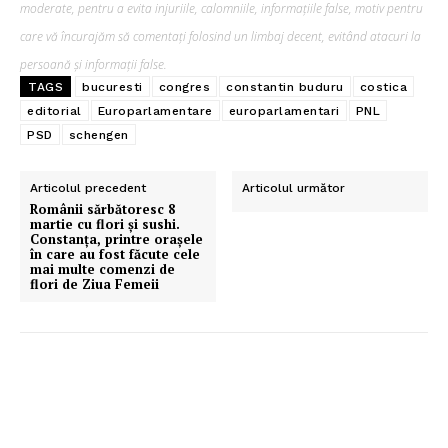
moderate, pentru a evita injuriile, calomniile, informațiile false, motiv pentru
care vă încurajăm să comentați folosind un limbaj decent, evitând atacuri la
persoană și informații false.
TAGS
bucuresti
congres
constantin buduru
costica
editorial
Europarlamentare
europarlamentari
PNL
PSD
schengen
Articolul precedent
Articolul următor
Românii sărbătoresc 8
martie cu flori și sushi.
Constanța, printre orașele
în care au fost făcute cele
mai multe comenzi de
flori de Ziua Femeii