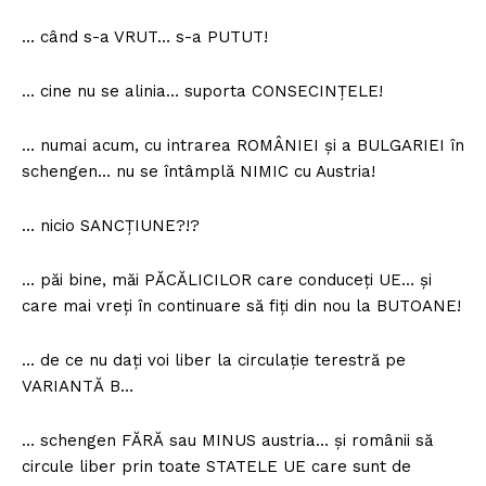
… când s-a VRUT… s-a PUTUT!
… cine nu se alinia… suporta CONSECINȚELE!
… numai acum, cu intrarea ROMÂNIEI și a BULGARIEI în
schengen… nu se întâmplă NIMIC cu Austria!
… nicio SANCȚIUNE?!?
… păi bine, măi PĂCĂLICILOR care conduceți UE… și
care mai vreți în continuare să fiți din nou la BUTOANE!
… de ce nu dați voi liber la circulație terestră pe
VARIANTĂ B…
… schengen FĂRĂ sau MINUS austria… și românii să
circule liber prin toate STATELE UE care sunt de