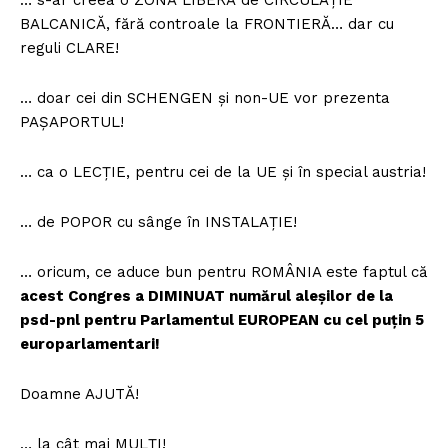
… s-ar creea o ZONĂ LIBERĂ de CIRCULAȚIE
BALCANICĂ, fără controale la FRONTIERĂ… dar cu
reguli CLARE!
… doar cei din SCHENGEN și non-UE vor prezenta
PAȘAPORTUL!
… ca o LECȚIE, pentru cei de la UE și în special austria!
… de POPOR cu sânge în INSTALAȚIE!
… oricum, ce aduce bun pentru ROMÂNIA este faptul că
acest Congres a DIMINUAT numărul aleșilor de la
psd-pnl pentru Parlamentul EUROPEAN cu cel puțin 5
europarlamentari!
Doamne AJUTĂ!
… la cât mai MULȚI!