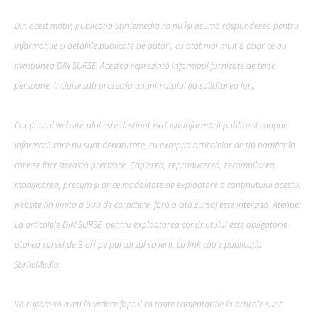
Din acest motiv, publicația Stirilemedia.ro nu își asumă răspunderea pentru
informațiile și detaliile publicate de autori, cu atât mai mult a celor ce au
mențiunea DIN SURSE. Acestea reprezintă informații furnizate de terțe
persoane, incluisv sub protecția anonimatului (la solicitarea lor).
Conținutul website-ului este destinat exclusiv informării publice și conține
informații care nu sunt denaturate, cu excepția articolelor de tip pamflet în
care se face această precizare. Copierea, reproducerea, recompilarea,
modificarea, precum şi orice modalitate de exploatare a conținutului acestui
website (în limita a 500 de caractere, fără a cita sursa) este interzisă. Atenție!
La articolele DIN SURSE, pentru exploatarea conținutului este obligatorie
citarea sursei de 3 ori pe parcursul scrierii, cu link către publicația
ȘtirileMedia.
Vă rugăm să aveți în vedere faptul că toate comentariile la articole sunt