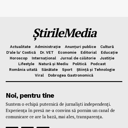
ȘtirileMedia
Actualitate
Administrație
Anunțuri publice
Cultură
D’ale lu’ Costică
Dr. VET
Economie
Editorial
Educație
Horoscop
Internațional
Jurnal de cǎlǎtorie
Justiție
Lifestyle
Natură și Mediu
Politică
Podcast
România uitată
Sănătate
Sport
Știință și Tehnologie
Viral
Dobrogea Gastronomică
Noi, pentru tine
Suntem o echipă puternică de jurnaliști independenți.
Experiența în presă ne-a convins să pornim un canal de
comunicare ce are la bază, mai ales, transparența.