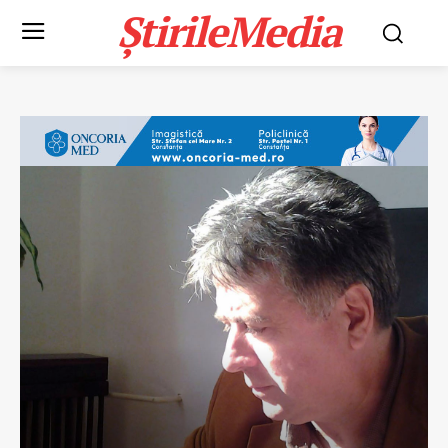
ȘtirileMedia