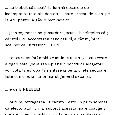
… au trebuit să scoată la lumină dosarele de
incompatibilitate ale doctorului care zăceau de 4 ani pe
la ANI pentru a găsi o motivație?!?
… josnice, meschine și murdare jocuri… bineînțeles că și
cârstoiu, cu acceptarea candidaturii, a căzut „între
scaune” ca un fraier SUBȚIRE…
… tot care se întâmplă acum în BUCUREȘTI cu aceste
alegeri este „de-a râsu-plânsu” pentru că alegătorii
vor vota la europarlamentare și pe la unele sectoare
liste comune, iar la primarul general separat.
… e de BINEEEEE!
… oricum, retragerea lui cârstoiu este un prim semnal
că electoratul nu mai suportă această mare coaliție și,
oricâte invenții și artificii vor face ca să păcălească