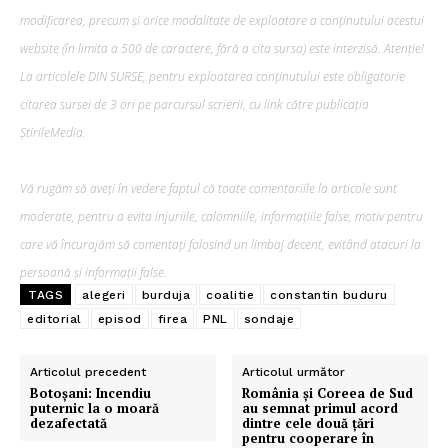
modificarea, precum şi orice modalitate de exploatare a conținutului acestui
website (în limita a 500 de caractere, fără a cita sursa) este interzisă. Atenție!
La articolele DIN SURSE, pentru exploatarea conținutului este obligatorie
citarea sursei de 3 ori pe parcursul scrierii, cu link către publicația
ȘtirileMedia.
Vă rugăm să aveți în vedere faptul că toate comentariile la articole sunt
moderate, pentru a evita injuriile, calomniile, informațiile false, motiv pentru
care vă încurajăm să comentați folosind un limbaj decent, evitând atacuri la
persoană și informații false.
TAGS
alegeri
burduja
coalitie
constantin buduru
editorial
episod
firea
PNL
sondaje
Articolul precedent
Articolul următor
Botoşani: Incendiu
România și Coreea de Sud
puternic la o moară
au semnat primul acord
dezafectată
dintre cele două țări
pentru cooperare în