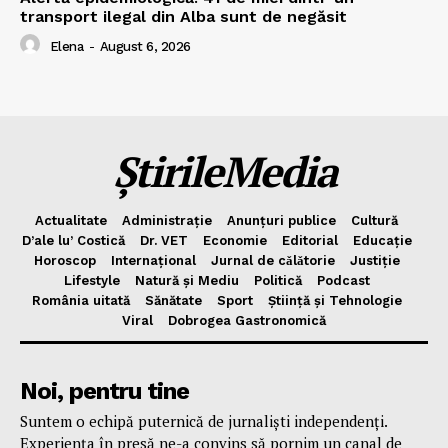
transport ilegal din Alba sunt de negăsit
Elena
-
August 6, 2026
ȘtirileMedia
Actualitate
Administrație
Anunțuri publice
Cultură
D’ale lu’ Costică
Dr. VET
Economie
Editorial
Educație
Horoscop
Internațional
Jurnal de cǎlǎtorie
Justiție
Lifestyle
Natură și Mediu
Politică
Podcast
România uitată
Sănătate
Sport
Știință și Tehnologie
Viral
Dobrogea Gastronomică
Noi, pentru tine
Suntem o echipă puternică de jurnaliști independenți.
Experiența în presă ne-a convins să pornim un canal de