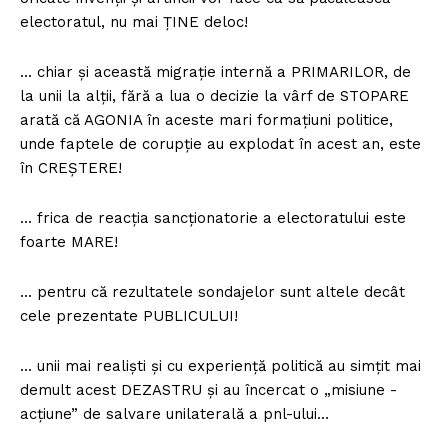
electoratul, nu mai ȚINE deloc!
… chiar și această migrație internă a PRIMARILOR, de
la unii la alții, fără a lua o decizie la vârf de STOPARE
arată că AGONIA în aceste mari formațiuni politice,
unde faptele de corupție au explodat în acest an, este
în CREȘTERE!
… frica de reacția sancționatorie a electoratului este
foarte MARE!
… pentru că rezultatele sondajelor sunt altele decât
cele prezentate PUBLICULUI!
… unii mai realiști și cu experiență politică au simțit mai
demult acest DEZASTRU și au încercat o „misiune -
acțiune” de salvare unilaterală a pnl-ului…