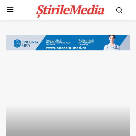
ȘtirileMedia