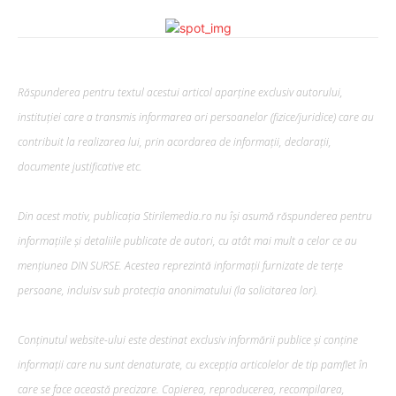
Răspunderea pentru textul acestui articol aparține exclusiv autorului,
instituției care a transmis informarea ori persoanelor (fizice/juridice) care au
contribuit la realizarea lui, prin acordarea de informații, declarații,
documente justificative etc.
Din acest motiv, publicația Stirilemedia.ro nu își asumă răspunderea pentru
informațiile și detaliile publicate de autori, cu atât mai mult a celor ce au
mențiunea DIN SURSE. Acestea reprezintă informații furnizate de terțe
persoane, incluisv sub protecția anonimatului (la solicitarea lor).
Conținutul website-ului este destinat exclusiv informării publice și conține
informații care nu sunt denaturate, cu excepția articolelor de tip pamflet în
care se face această precizare. Copierea, reproducerea, recompilarea,