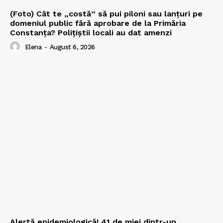
(Foto) Cât te „costă” să pui piloni sau lanțuri pe
domeniul public fără aprobare de la Primăria
Constanța? Polițiștii locali au dat amenzi
Elena
-
August 6, 2026
Alertă epidemiologică! 41 de miei dintr-un