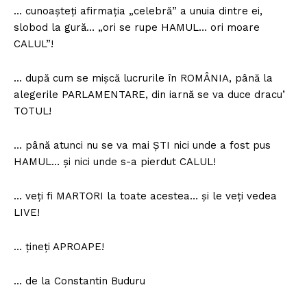
… cunoașteți afirmația „celebră” a unuia dintre ei,
slobod la gură… „ori se rupe HAMUL… ori moare
CALUL”!
… după cum se mișcă lucrurile în ROMÂNIA, până la
alegerile PARLAMENTARE, din iarnă se va duce dracu’
TOTUL!
… până atunci nu se va mai ȘTI nici unde a fost pus
HAMUL… și nici unde s-a pierdut CALUL!
… veți fi MARTORI la toate acestea… și le veți vedea
LIVE!
… țineți APROAPE!
… de la Constantin Buduru