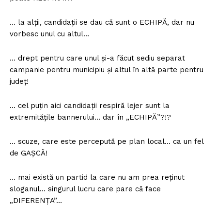
… la alții, candidații se dau că sunt o ECHIPĂ, dar nu
vorbesc unul cu altul…
… drept pentru care unul și-a făcut sediu separat
campanie pentru municipiu și altul în altă parte pentru
județ!
… cel puțin aici candidații respiră lejer sunt la
extremitățile bannerului… dar în „ECHIPĂ”?!?
… scuze, care este percepută pe plan local… ca un fel
de GAȘCĂ!
… mai există un partid la care nu am prea reținut
sloganul… singurul lucru care pare că face
„DIFERENȚA”…