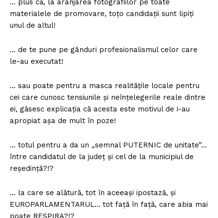
… plus că, la aranjarea fotografiilor pe toate
materialele de promovare, toțo candidații sunt lipiți
unul de altul!
… de te pune pe gânduri profesionalismul celor care
le-au executat!
… sau poate pentru a masca realitățile locale pentru
cei care cunosc tensiunile și neînțelegerile reale dintre
ei, găsesc explicația că acesta este motivul de i-au
apropiat așa de mult în poze!
… totul pentru a da un „semnal PUTERNIC de unitate”…
între candidatul de la județ și cel de la municipiul de
reședință?!?
… la care se alătură, tot în aceeași ipostază, și
EUROPARLAMENTARUL… tot față în față, care abia mai
poate RESPIRA?!?