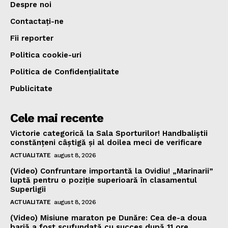
Despre noi
Contactați-ne
Fii reporter
Politica cookie-uri
Politica de Confidențialitate
Publicitate
Cele mai recente
Victorie categorică la Sala Sporturilor! Handbaliștii
constănțeni câștigă și al doilea meci de verificare
ACTUALITATE
august 8, 2026
(Video) Confruntare importantă la Ovidiu! „Marinarii”
luptă pentru o poziție superioară în clasamentul
Superligii
ACTUALITATE
august 8, 2026
(Video) Misiune maraton pe Dunăre: Cea de-a doua
barjă a fost scufundată cu succes după 11 ore