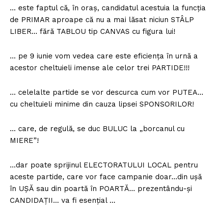
… este faptul că, în oraș, candidatul acestuia la funcția
de PRIMAR aproape că nu a mai lăsat niciun STÂLP
LIBER… fără TABLOU tip CANVAS cu figura lui!
… pe 9 iunie vom vedea care este eficiența în urnă a
acestor cheltuieli imense ale celor trei PARTIDE!!!
… celelalte partide se vor descurca cum vor PUTEA…
cu cheltuieli minime din cauza lipsei SPONSORILOR!
… care, de regulă, se duc BULUC la „borcanul cu
MIERE”!
…dar poate sprijinul ELECTORATULUI LOCAL pentru
aceste partide, care vor face campanie doar…din ușă
în UȘĂ sau din poartă în POARTĂ… prezentându-și
CANDIDAȚII… va fi esențial …