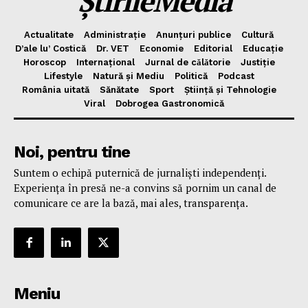
ȘtirileMedia
Actualitate
Administrație
Anunțuri publice
Cultură
D’ale lu’ Costică
Dr. VET
Economie
Editorial
Educație
Horoscop
Internațional
Jurnal de cǎlǎtorie
Justiție
Lifestyle
Natură și Mediu
Politică
Podcast
România uitată
Sănătate
Sport
Știință și Tehnologie
Viral
Dobrogea Gastronomică
Noi, pentru tine
Suntem o echipă puternică de jurnaliști independenți.
Experiența în presă ne-a convins să pornim un canal de
comunicare ce are la bază, mai ales, transparența.
Meniu