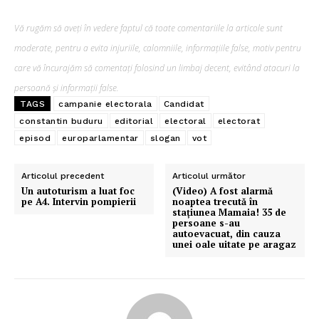
Vă rugăm să aveți în vedere faptul că toate comentariile la articole sunt
moderate, pentru a evita injuriile, calomniile, informațiile false, motiv pentru
care vă încurajăm să comentați folosind un limbaj decent, evitând atacuri la
persoană și informații false.
TAGS
campanie electorala
Candidat
constantin buduru
editorial
electoral
electorat
episod
europarlamentar
slogan
vot
Articolul precedent
Articolul următor
Un autoturism a luat foc
(Video) A fost alarmă
pe A4. Intervin pompierii
noaptea trecută în
staţiunea Mamaia! 35 de
persoane s-au
autoevacuat, din cauza
unei oale uitate pe aragaz