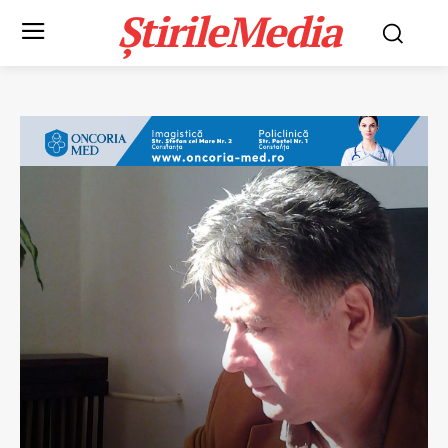
ȘtirileMedia