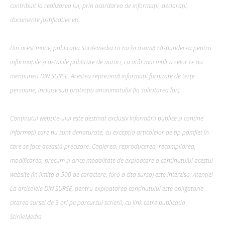
contribuit la realizarea lui, prin acordarea de informații, declarații,
documente justificative etc.
Din acest motiv, publicația Stirilemedia.ro nu își asumă răspunderea pentru
informațiile și detaliile publicate de autori, cu atât mai mult a celor ce au
mențiunea DIN SURSE. Acestea reprezintă informații furnizate de terțe
persoane, incluisv sub protecția anonimatului (la solicitarea lor).
Conținutul website-ului este destinat exclusiv informării publice și conține
informații care nu sunt denaturate, cu excepția articolelor de tip pamflet în
care se face această precizare. Copierea, reproducerea, recompilarea,
modificarea, precum şi orice modalitate de exploatare a conținutului acestui
website (în limita a 500 de caractere, fără a cita sursa) este interzisă. Atenție!
La articolele DIN SURSE, pentru exploatarea conținutului este obligatorie
citarea sursei de 3 ori pe parcursul scrierii, cu link către publicația
ȘtirileMedia.