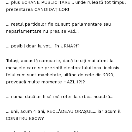
… plus ECRANE PUBLICITARE… unde rulează tot timpul
prezentarea CANDIDAȚILOR!
… restul partidelor fie că sunt parlamentare sau
neparlamentare nu prea se văd…
… posibil doar la vot… în URNĂ?!?
Totuși, această campanie, dacă te uiți mai atent la
mesajele care se prezintă electoratului local inclusiv
felul cum sunt machetate, uitând de cele din 2020,
provoacă multe momente HAZLII?!?
… numai dacă ar fi să mă refer la urbea noastră…
… unii, acum 4 ani, RECLĂDEAU ORAȘUL… iar acum îl
CONSTRUIESC?!?