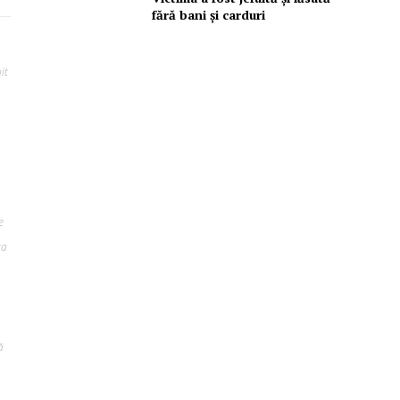
fără bani și carduri
it
e
ta
ă