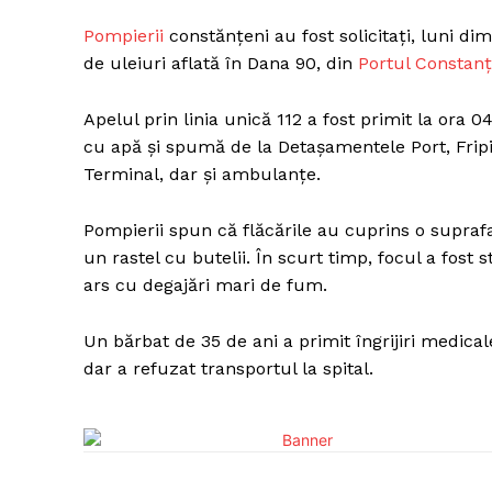
Pompierii
constănţeni au fost solicitaţi, luni di
de uleiuri aflată în Dana 90, din
Portul Constan
Apelul prin linia unică 112 a fost primit la ora 
cu apă şi spumă de la Detaşamentele Port, Fripis
Terminal, dar şi ambulanţe.
Pompierii spun că flăcările au cuprins o supraf
un rastel cu butelii. În scurt timp, focul a fost 
ars cu degajări mari de fum.
Un bărbat de 35 de ani a primit îngrijiri medical
dar a refuzat transportul la spital.