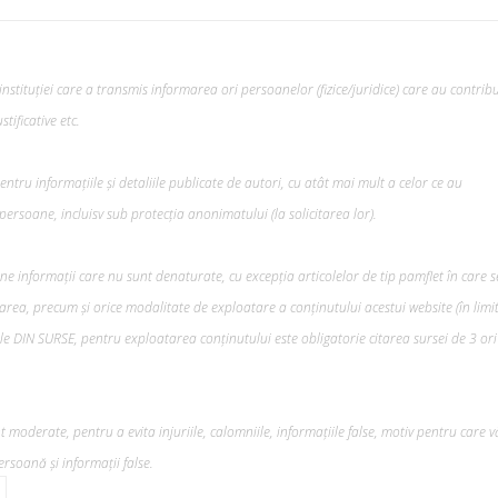
nstituției care a transmis informarea ori persoanelor (fizice/juridice) care au contribu
tificative etc.
tru informațiile și detaliile publicate de autori, cu atât mai mult a celor ce au
ersoane, incluisv sub protecția anonimatului (la solicitarea lor).
ine informații care nu sunt denaturate, cu excepția articolelor de tip pamflet în care s
rea, precum şi orice modalitate de exploatare a conținutului acestui website (în limi
lele DIN SURSE, pentru exploatarea conținutului este obligatorie citarea sursei de 3 ori
 moderate, pentru a evita injuriile, calomniile, informațiile false, motiv pentru care v
rsoană și informații false.