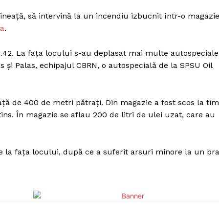
mineaţă, să intervină la un incendiu izbucnit într-o magazi
ţa
.
04.42. La faţa locului s-au deplasat mai multe autospeciale
 şi Palas, echipajul CBRN, o autospecială de la SPSU Oil
aţă de 400 de metri pătraţi. Din magazie a fost scos la ti
stins. În magazie se aflau 200 de litri de ulei uzat, care au
e la faţa locului, după ce a suferit arsuri minore la un bra