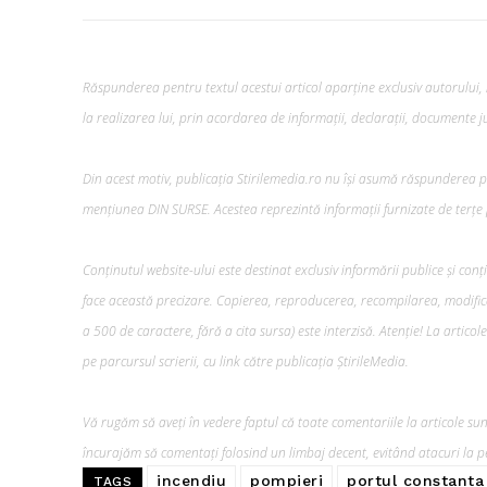
Răspunderea pentru textul acestui articol aparține exclusiv autorului, i
la realizarea lui, prin acordarea de informații, declarații, documente jus
Din acest motiv, publicația Stirilemedia.ro nu își asumă răspunderea pen
mențiunea DIN SURSE. Acestea reprezintă informații furnizate de terțe p
Conținutul website-ului este destinat exclusiv informării publice și conț
face această precizare. Copierea, reproducerea, recompilarea, modifica
a 500 de caractere, fără a cita sursa) este interzisă. Atenție! La artico
pe parcursul scrierii, cu link către publicația ȘtirileMedia.
Vă rugăm să aveți în vedere faptul că toate comentariile la articole sunt
încurajăm să comentați folosind un limbaj decent, evitând atacuri la pe
incendiu
pompieri
portul constanta
TAGS