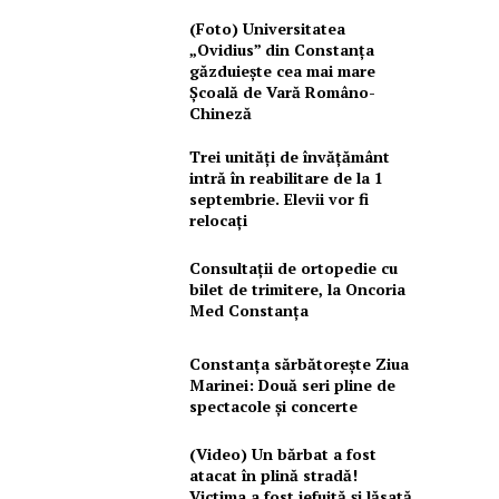
(Foto) Universitatea
„Ovidius” din Constanța
găzduiește cea mai mare
Școală de Vară Româno-
Chineză
Trei unități de învățământ
intră în reabilitare de la 1
septembrie. Elevii vor fi
relocați
Consultații de ortopedie cu
bilet de trimitere, la Oncoria
Med Constanța
Constanța sărbătorește Ziua
Marinei: Două seri pline de
spectacole și concerte
(Video) Un bărbat a fost
atacat în plină stradă!
Victima a fost jefuită și lăsată