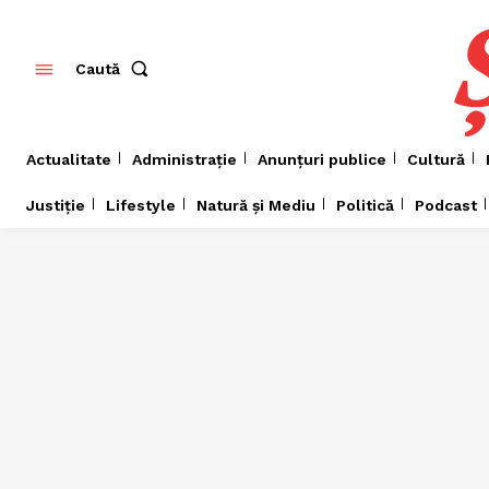
Caută
Actualitate
Administrație
Anunțuri publice
Cultură
Justiție
Lifestyle
Natură și Mediu
Politică
Podcast