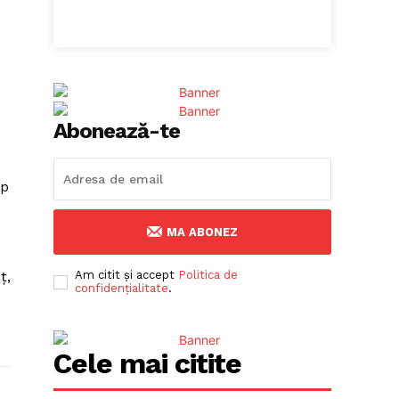
e
Abonează-te
mp
MA ABONEZ
ţ,
Am citit și accept
Politica de
confidențialitate
.
Cele mai citite