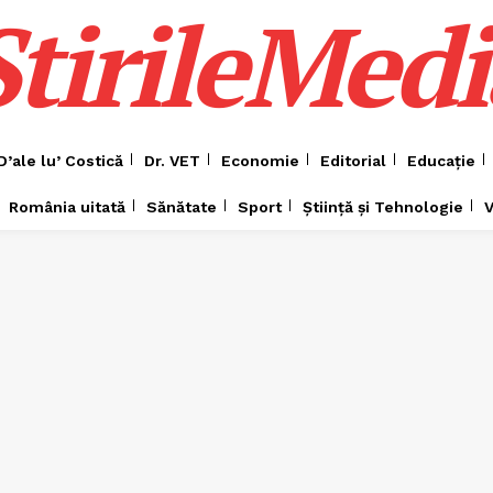
ȘtirileMedi
D’ale lu’ Costică
Dr. VET
Economie
Editorial
Educație
România uitată
Sănătate
Sport
Știință și Tehnologie
V