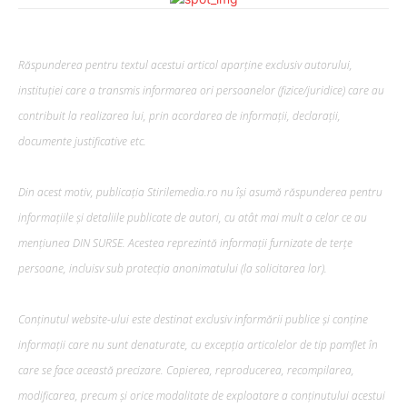
Răspunderea pentru textul acestui articol aparține exclusiv autorului,
instituției care a transmis informarea ori persoanelor (fizice/juridice) care au
contribuit la realizarea lui, prin acordarea de informații, declarații,
documente justificative etc.
Din acest motiv, publicația Stirilemedia.ro nu își asumă răspunderea pentru
informațiile și detaliile publicate de autori, cu atât mai mult a celor ce au
mențiunea DIN SURSE. Acestea reprezintă informații furnizate de terțe
persoane, incluisv sub protecția anonimatului (la solicitarea lor).
Conținutul website-ului este destinat exclusiv informării publice și conține
informații care nu sunt denaturate, cu excepția articolelor de tip pamflet în
care se face această precizare. Copierea, reproducerea, recompilarea,
modificarea, precum şi orice modalitate de exploatare a conținutului acestui