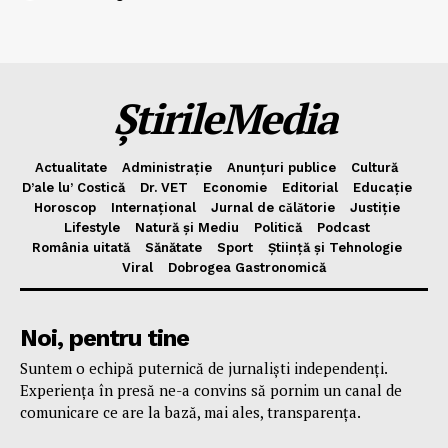
ȘtirileMedia
Actualitate
Administrație
Anunțuri publice
Cultură
D’ale lu’ Costică
Dr. VET
Economie
Editorial
Educație
Horoscop
Internațional
Jurnal de cǎlǎtorie
Justiție
Lifestyle
Natură și Mediu
Politică
Podcast
România uitată
Sănătate
Sport
Știință și Tehnologie
Viral
Dobrogea Gastronomică
Noi, pentru tine
Suntem o echipă puternică de jurnaliști independenți.
Experiența în presă ne-a convins să pornim un canal de
comunicare ce are la bază, mai ales, transparența.