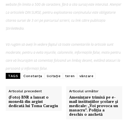
website (în limita a 500 de caractere, fără a cita sursa) este interzisă. Atenție!
La articolele DIN SURSE, pentru exploatarea conținutului este obligatorie
citarea sursei de 3 ori pe parcursul scrierii, cu link către publicația
ȘtirileMedia.
Vă rugăm să aveți în vedere faptul că toate comentariile la articole sunt
moderate, pentru a evita injuriile, calomniile, informațiile false, motiv pentru
care vă încurajăm să comentați folosind un limbaj decent, evitând atacuri la
persoană și informații false.
TAGS
Constanța
licitație
teren
vânzare
Articolul precedent
Articolul următor
(Foto) BNR a lansat o
Amenințare trimisă pe e-
monedă din argint
mail instituțiilor școlare și
dedicată lui Toma Caragiu
medicale: „Voi provoca un
masacru”. Poliția a
deschis o anchetă