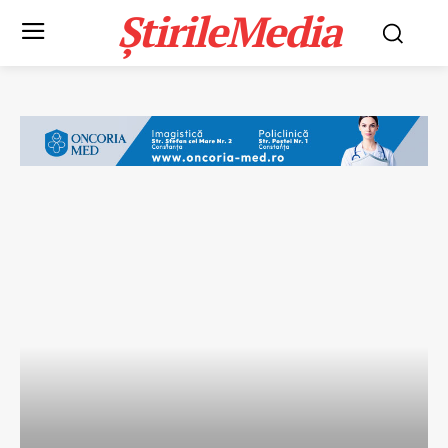
ȘtirileMedia