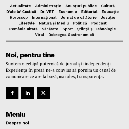
Actualitate
Administrație
Anunțuri publice
Cultură
D’ale lu’ Costică
Dr. VET
Economie
Editorial
Educație
Horoscop
Internațional
Jurnal de cǎlǎtorie
Justiție
Lifestyle
Natură și Mediu
Politică
Podcast
România uitată
Sănătate
Sport
Știință și Tehnologie
Viral
Dobrogea Gastronomică
Noi, pentru tine
Suntem o echipă puternică de jurnaliști independenți.
Experiența în presă ne-a convins să pornim un canal de
comunicare ce are la bază, mai ales, transparența.
Meniu
Despre noi