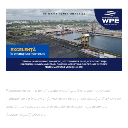
Răspunderea pentru textul acestui articol aparține exclusiv autorului,
instituției care a transmis informarea ori persoanelor (fizice/juridice) care au
contribuit la realizarea lui, prin acordarea de informații, declarații,
documente justificative etc.