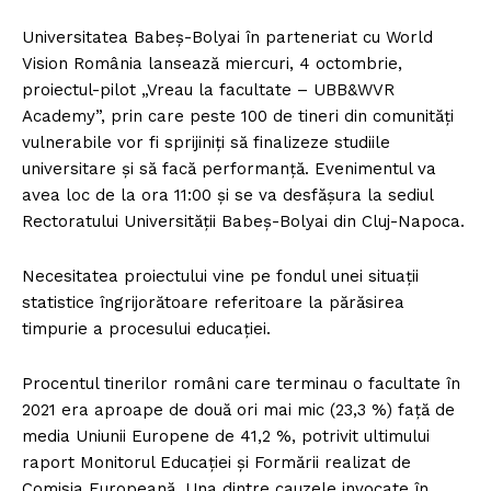
Universitatea Babeş-Bolyai în parteneriat cu World
Vision România lansează miercuri, 4 octombrie,
proiectul-pilot „Vreau la facultate – UBB&WVR
Academy”, prin care peste 100 de tineri din comunităţi
vulnerabile vor fi sprijiniţi să finalizeze studiile
universitare şi să facă performanţă. Evenimentul va
avea loc de la ora 11:00 şi se va desfăşura la sediul
Rectoratului Universităţii Babeş-Bolyai din Cluj-Napoca.
Necesitatea proiectului vine pe fondul unei situaţii
statistice îngrijorătoare referitoare la părăsirea
timpurie a procesului educaţiei.
Procentul tinerilor români care terminau o facultate în
2021 era aproape de două ori mai mic (23,3 %) faţă de
media Uniunii Europene de 41,2 %, potrivit ultimului
raport Monitorul Educaţiei şi Formării realizat de
Comisia Europeană. Una dintre cauzele invocate în