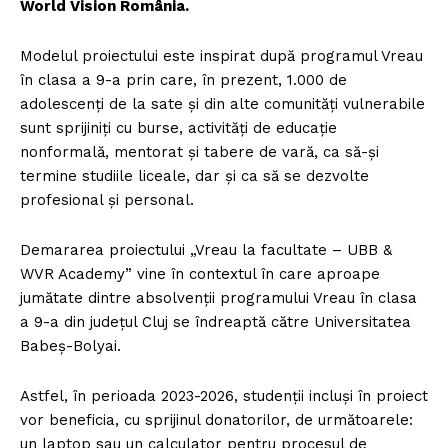
World Vision România.
Modelul proiectului este inspirat după programul Vreau
în clasa a 9-a prin care, în prezent, 1.000 de
adolescenţi de la sate şi din alte comunităţi vulnerabile
sunt sprijiniţi cu burse, activităţi de educaţie
nonformală, mentorat şi tabere de vară, ca să-şi
termine studiile liceale, dar şi ca să se dezvolte
profesional şi personal.
Demararea proiectului „Vreau la facultate – UBB &
WVR Academy” vine în contextul în care aproape
jumătate dintre absolvenţii programului Vreau în clasa
a 9-a din judeţul Cluj se îndreaptă către Universitatea
Babeş-Bolyai.
Astfel, în perioada 2023-2026, studenţii incluşi în proiect
vor beneficia, cu sprijinul donatorilor, de următoarele:
un laptop sau un calculator pentru procesul de