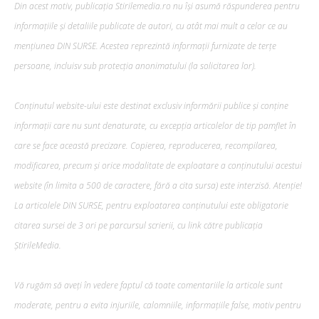
Din acest motiv, publicația Stirilemedia.ro nu își asumă răspunderea pentru
informațiile și detaliile publicate de autori, cu atât mai mult a celor ce au
mențiunea DIN SURSE. Acestea reprezintă informații furnizate de terțe
persoane, incluisv sub protecția anonimatului (la solicitarea lor).
Conținutul website-ului este destinat exclusiv informării publice și conține
informații care nu sunt denaturate, cu excepția articolelor de tip pamflet în
care se face această precizare. Copierea, reproducerea, recompilarea,
modificarea, precum şi orice modalitate de exploatare a conținutului acestui
website (în limita a 500 de caractere, fără a cita sursa) este interzisă. Atenție!
La articolele DIN SURSE, pentru exploatarea conținutului este obligatorie
citarea sursei de 3 ori pe parcursul scrierii, cu link către publicația
ȘtirileMedia.
Pentru și mai mult conținut
exclusiv!
Vă rugăm să aveți în vedere faptul că toate comentariile la articole sunt
moderate, pentru a evita injuriile, calomniile, informațiile false, motiv pentru