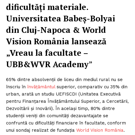
dificultăţi materiale.
Universitatea Babeş-Bolyai
din Cluj-Napoca & World
Vision România lansează
„Vreau la facultate –
UBB&WVR Academy
”
65% dintre absolvenţii de liceu din mediul rural nu se
înscriu în
învăţământul
superior, comparativ cu 35% din
urban, arată un studiu UEFISCDI (Unitatea Executivă
pentru Finanţarea Învăţământului Superior, a Cercetării,
Dezvoltării şi Inovării). În acelaşi timp, 80% dintre
studenţii veniţi din comunităţi dezavantajate se
confruntă cu dificultăţi financiare în facultate, conform
unui sondaj realizat de fundaţia
World Vision România
.