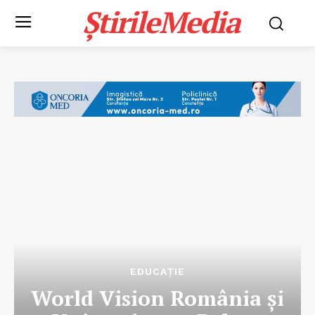
ȘtirileMedia
EDUCAȚIE
World Vision România şi