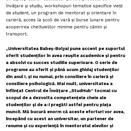
învăţare şi studiu, workshopuri tematice specifice vieţii
de student, un program de mentorat şi orientare în
carieră, acces la şcoli de vară şi burse lunare pentru
acoperirea cheltuielilor minime pentru cămin şi
transport.
„Universitatea Babeş-Bolyai pune accent pe suportul
oferit studenţilor în avea reuşite academice şi pentru
a absolvi cu succes studiile superioare. O serie de
programe au oferit şi până acum ghidaj studenţilor
din anul I, şi nu numai, prin consiliere în carieră şi
consiliere psihologică. Mai mult, universitatea a
înfiinţat Centrul de Învăţare „StudHub” tocmai cu
scopul de a dezvolta competenţele cheie ale
studenţilor şi de a-i pregăti astfel pentru piaţa
muncii. Mă bucură enorm că aceste eforturi vor avea,
începând cu acest an universitar, un partener de
renume şi cu experienţă în mentoratul elevilor şi