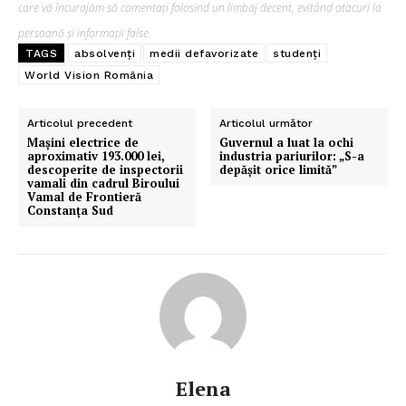
care vă încurajăm să comentați folosind un limbaj decent, evitând atacuri la
persoană și informații false.
TAGS
absolvenți
medii defavorizate
studenți
World Vision România
Articolul precedent
Articolul următor
Mașini electrice de
Guvernul a luat la ochi
aproximativ 193.000 lei,
industria pariurilor: „S-a
descoperite de inspectorii
depășit orice limită”
vamali din cadrul Biroului
Vamal de Frontieră
ABONEAZĂ-TE ACUM
Constanța Sud
StirileMedia.ro
Despre noi
Contactați-ne
Elena
Fii reporter