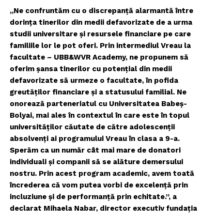
„Ne confruntăm cu o discrepanţă alarmantă între
dorinţa tinerilor din medii defavorizate de a urma
studii universitare şi resursele financiare pe care
familiile lor le pot oferi. Prin intermediul Vreau la
facultate – UBB&WVR Academy, ne propunem să
oferim şansa tinerilor cu potenţial din medii
defavorizate să urmeze o facultate, în pofida
greutăţilor financiare şi a statusului familial. Ne
onorează parteneriatul cu Universitatea Babeş-
Bolyai, mai ales în contextul în care este în topul
universităţilor căutate de către adolescenţii
absolvenţi ai programului Vreau în clasa a 9-a.
Sperăm ca un număr cât mai mare de donatori
individuali şi companii să se alăture demersului
nostru. Prin acest program academic, avem toată
încrederea că vom putea vorbi de excelenţă prin
incluziune şi de performanţă prin echitate.”, a
declarat Mihaela Nabar, director executiv fundaţia