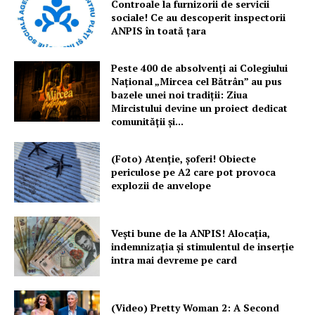
Controale la furnizorii de servicii
sociale! Ce au descoperit inspectorii
ANPIS în toată țara
Peste 400 de absolvenți ai Colegiului
Național „Mircea cel Bătrân” au pus
bazele unei noi tradiții: Ziua
Mircistului devine un proiect dedicat
comunității și...
(Foto) Atenție, șoferi! Obiecte
periculose pe A2 care pot provoca
explozii de anvelope
Vești bune de la ANPIS! Alocația,
indemnizația și stimulentul de inserție
intra mai devreme pe card
(Video) Pretty Woman 2: A Second