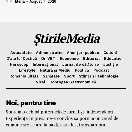
Elena
-
August 7, 2026
ȘtirileMedia
Actualitate
Administrație
Anunțuri publice
Cultură
D’ale lu’ Costică
Dr. VET
Economie
Editorial
Educație
Horoscop
Internațional
Jurnal de cǎlǎtorie
Justiție
Lifestyle
Natură și Mediu
Politică
Podcast
România uitată
Sănătate
Sport
Știință și Tehnologie
Viral
Dobrogea Gastronomică
Noi, pentru tine
Suntem o echipă puternică de jurnaliști independenți.
Experiența în presă ne-a convins să pornim un canal de
comunicare ce are la bază, mai ales, transparența.