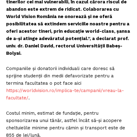
tinerilor cei mai vulnerabili, în cazul cărora riscul de
abandon este extrem de ridicat. Colaborarea cu
World Vision România ne onorează şi ne oferă
posibilitatea să extindem serviciile noastre pentru a
oferi acestor tineri, prin educaţie world-class, şansa
de a-şi atinge adevăratul potenţial.”, a declarat prof.
univ. dr. Daniel David, rectorul Universităţii Babeş-
Bolyai.
Companiile şi donatorii individuali care doresc să
sprijine studenţii din medii defavorizate pentru a
termina facultatea o pot face aici
https://worldvision.ro/implica-te/campanii/vreau-la-
facultate/
.
Costul minim, estimat de fundaţie, pentru
sponsorizarea unui tânăr, astfel încât să-şi acopere
cheltuielile minime pentru cămin şi transport este de
855 de lei/lună.