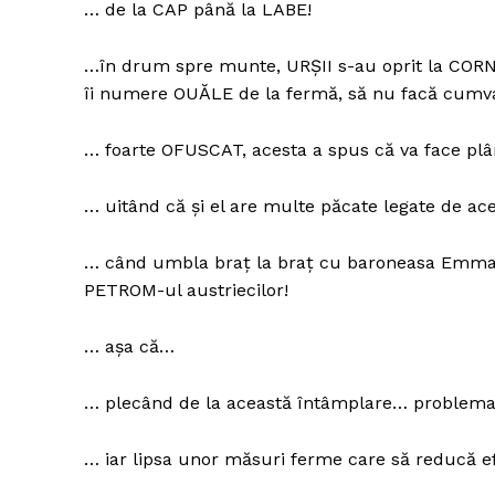
… de la CAP până la LABE!
…în drum spre munte, URȘII s-au oprit la CORNU
îi numere OUĂLE de la fermă, să nu facă cum
… foarte OFUSCAT, acesta a spus că va face plâ
… uitând că și el are multe păcate legate de ace
… când umbla braț la braț cu baroneasa Emma N
PETROM-ul austriecilor!
… așa că…
… plecând de la această întâmplare… problema 
… iar lipsa unor măsuri ferme care să reducă e