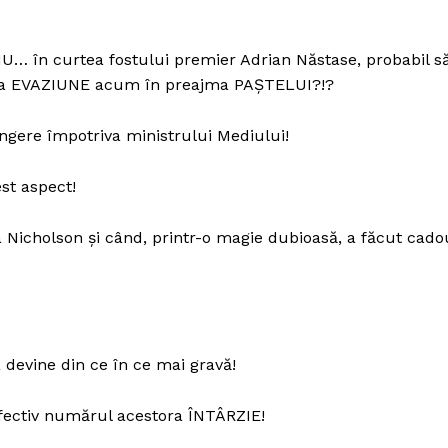
… în curtea fostului premier Adrian Năstase, probabil s
va EVAZIUNE acum în preajma PAȘTELUI?!?
ngere împotriva ministrului Mediului!
st aspect!
icholson și când, printr-o magie dubioasă, a făcut cado
devine din ce în ce mai gravă!
fectiv numărul acestora ÎNTÂRZIE!