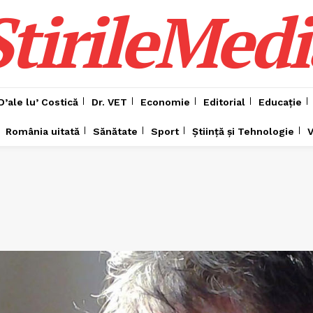
ȘtirileMedi
D’ale lu’ Costică
Dr. VET
Economie
Editorial
Educație
România uitată
Sănătate
Sport
Știință și Tehnologie
V