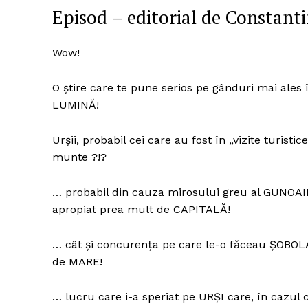
Episod – editorial de Constant
Wow!
O știre care te pune serios pe gânduri mai ales 
LUMINĂ!
Urșii, probabil cei care au fost în „vizite turist
munte ?!?
… probabil din cauza mirosului greu al GUNOAIE
apropiat prea mult de CAPITALĂ!
… cât și concurența pe care le-o făceau ȘOBOL
de MARE!
… lucru care i-a speriat pe URȘI care, în cazul