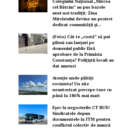
Colegiului Național „Mircea
cel Bătrân” au pus bazele
unei noi tradiții: Ziua
Mircistului devine un proiect
dedicat comunității și...
(Foto) Cât te „costă” să pui
piloni sau lanțuri pe
domeniul public fără
aprobare de la Primăria
Constanța? Polițiștii locali au
dat amenzi
Atenție unde plătiți
rovinieta! Un site
neautorizat percepe taxe cu
până la 186% mai mari
Eșec la negocierile CT BUS!
Sindicatele depun
documentele la ITM pentru
conflictul colectiv de muncă