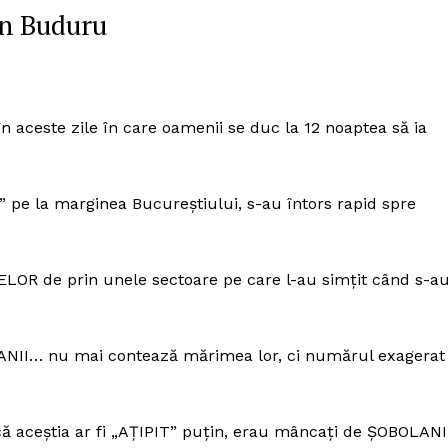
in Buduru
în aceste zile în care oamenii se duc la 12 noaptea să ia
ice” pe la marginea Bucureștiului, s-au întors rapid spre
LOR de prin unele sectoare pe care l-au simțit când s-a
ANII… nu mai contează mărimea lor, ci numărul exagerat
 că aceștia ar fi „AȚIPIT” puțin, erau mâncați de ȘOBOLANI