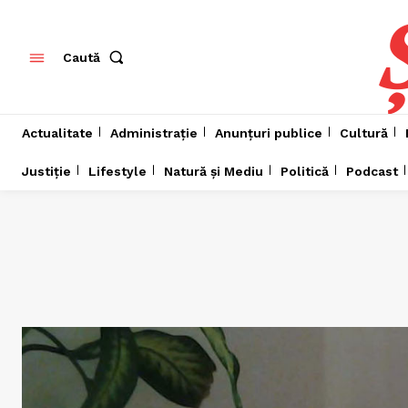
Caută
Actualitate
Administrație
Anunțuri publice
Cultură
Justiție
Lifestyle
Natură și Mediu
Politică
Podcast