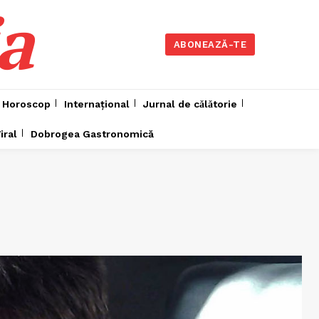
a
ABONEAZĂ-TE
Horoscop
Internațional
Jurnal de cǎlǎtorie
iral
Dobrogea Gastronomică