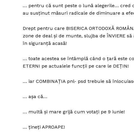
… pentru că sunt peste o lună alegerile… cred 
au susținut măsuri radicale de diminuare a efec
Drept pentru care BISERICA ORTODOXĂ ROMÂNĂ t
zone de deal și de munte, slujba de ÎNVIERE să 
în siguranță acasă!
… toate acestea se întâmplă când o țară este 
ETERNI pe actualele funcții pe care le DEȚIN!
… iar COMBINAȚIA pnl- psd trebuie să înlocui
… așa că…
… multă și mare grijă cum votați pe 9 iunie!
… țineți APROAPE!