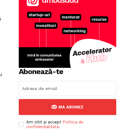
ă
Abonează-te
u
MA ABONEZ
Am citit și accept
Politica de
confidențialitate
.