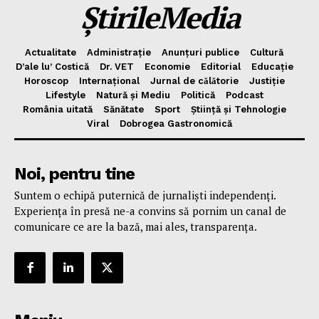
ȘtirileMedia
Actualitate
Administrație
Anunțuri publice
Cultură
D’ale lu’ Costică
Dr. VET
Economie
Editorial
Educație
Horoscop
Internațional
Jurnal de cǎlǎtorie
Justiție
Lifestyle
Natură și Mediu
Politică
Podcast
România uitată
Sănătate
Sport
Știință și Tehnologie
Viral
Dobrogea Gastronomică
Noi, pentru tine
Suntem o echipă puternică de jurnaliști independenți.
Experiența în presă ne-a convins să pornim un canal de
comunicare ce are la bază, mai ales, transparența.