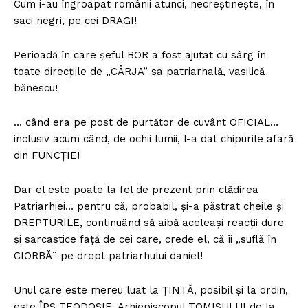
Cum i-au îngroapat românii atunci, necreștinește, în
saci negri, pe cei DRAGI!
Perioadă în care șeful BOR a fost ajutat cu sârg în
toate direcțiile de „CÂRJA” sa patriarhală, vasilică
bănescu!
… când era pe post de purtător de cuvânt OFICIAL…
inclusiv acum când, de ochii lumii, l-a dat chipurile afară
din FUNCȚIE!
Dar el este poate la fel de prezent prin clădirea
Patriarhiei… pentru că, probabil, și-a păstrat cheile și
DREPTURILE, continuând să aibă aceleași reacții dure
și sarcastice față de cei care, crede el, că îi „suflă în
CIORBĂ” pe drept patriarhului daniel!
Unul care este mereu luat la ȚINTĂ, posibil și la ordin,
este ÎPS TEODOSIE, Arhiepiscopul TOMISULUI de la