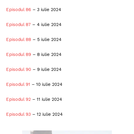
ABONEAZĂ-TE ACUM
Episodul 86
– 3 iulie 2024
Episodul 87
– 4 iulie 2024
StirileMedia.ro
Episodul 88
– 5 iulie 2024
Despre noi
Episodul 89
– 8 iulie 2024
Contactați-ne
Fii reporter
Episodul 90
– 9 iulie 2024
Politica cookie-uri
Politica de Confidențialitate
Episodul 91
– 10 iulie 2024
Publicitate
Episodul 92
– 11 iulie 2024
Episodul 93
– 12 iulie 2024