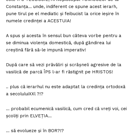
Constanța… unde, indiferent ce spune acest ierarh,
pune tirul pe el mediatic și feibucist la orice ieșire în
numele credinței a ACESTUIA!
A spus și acesta în sensul bun câteva vorbe pentru a
se diminua violența domestică, după gândirea lui
creștină fără să-le impună imperativ!
După care să vezi prăvăliri și scrâșneli agresive de la
vasilică de parcă ÎPS l-ar fi răstignit pe HRISTOS!
.. plus că ierarhul nu este adaptat la credința ortodoxă
a secoluluiXXl ?!?
… probabil ecumenică vasilică, cum cred că vreți voi, cei
școliți prin ELVEȚIA…
… să evolueze și în BOR?!?