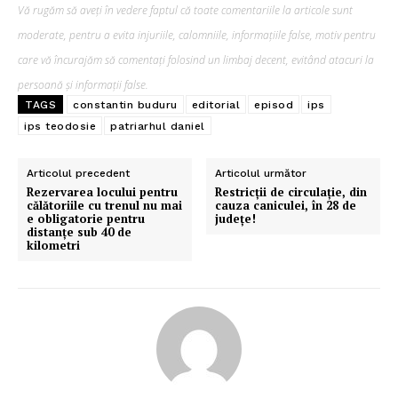
Vă rugăm să aveți în vedere faptul că toate comentariile la articole sunt
moderate, pentru a evita injuriile, calomniile, informațiile false, motiv pentru
care vă încurajăm să comentați folosind un limbaj decent, evitând atacuri la
persoană și informații false.
TAGS
constantin buduru
editorial
episod
ips
ips teodosie
patriarhul daniel
Articolul precedent
Articolul următor
Rezervarea locului pentru
Restricții de circulație, din
călătoriile cu trenul nu mai
cauza caniculei, în 28 de
e obligatorie pentru
județe!
distanțe sub 40 de
kilometri