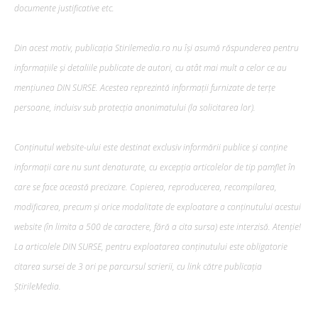
documente justificative etc.
Din acest motiv, publicația Stirilemedia.ro nu își asumă răspunderea pentru
informațiile și detaliile publicate de autori, cu atât mai mult a celor ce au
mențiunea DIN SURSE. Acestea reprezintă informații furnizate de terțe
persoane, incluisv sub protecția anonimatului (la solicitarea lor).
Conținutul website-ului este destinat exclusiv informării publice și conține
informații care nu sunt denaturate, cu excepția articolelor de tip pamflet în
care se face această precizare. Copierea, reproducerea, recompilarea,
modificarea, precum şi orice modalitate de exploatare a conținutului acestui
website (în limita a 500 de caractere, fără a cita sursa) este interzisă. Atenție!
La articolele DIN SURSE, pentru exploatarea conținutului este obligatorie
citarea sursei de 3 ori pe parcursul scrierii, cu link către publicația
ȘtirileMedia.