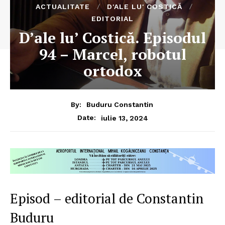
ACTUALITATE
D'ALE LU' COSTICĂ
EDITORIAL
D’ale lu’ Costică. Episodul
94 – Marcel, robotul
ortodox
By:
Buduru Constantin
iulie 13, 2024
Date:
Episod – editorial de Constantin
Buduru