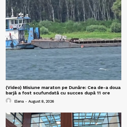
(Video) Misiune maraton pe Dunăre: Cea de-a doua
barjă a fost scufundată cu succes după 11 ore
Elena
-
August 8, 2026