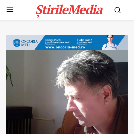
ȘtirileMedia