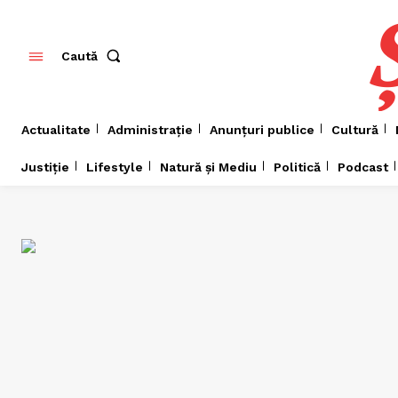
Caută
Actualitate
Administrație
Anunțuri publice
Cultură
Justiție
Lifestyle
Natură și Mediu
Politică
Podcast