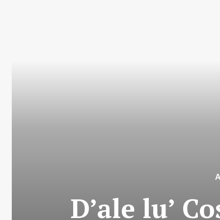
D’ale lu’ Co