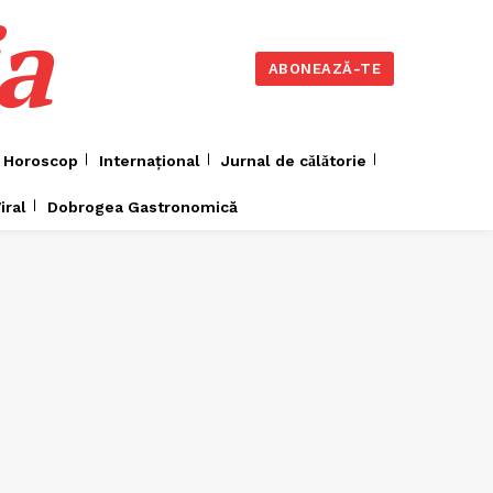
a
ABONEAZĂ-TE
Horoscop
Internațional
Jurnal de cǎlǎtorie
iral
Dobrogea Gastronomică