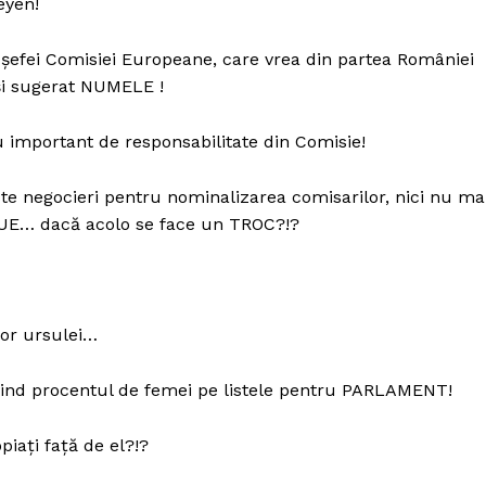
eyen!
Fii reporter
Politica cookie-uri
 șefei Comisiei Europeane, care vrea din partea României
Politica de Confidențialitate
și sugerat NUMELE !
Publicitate
 important de responsabilitate din Comisie!
E ACUM
e negocieri pentru nominalizarea comisarilor, nici nu ma
a UE… dacă acolo se face un TROC?!?
lor ursulei…
vind procentul de femei pe listele pentru PARLAMENT!
ați față de el?!?