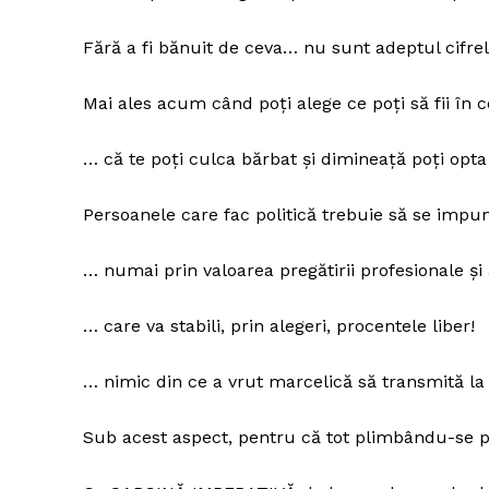
Fără a fi bănuit de ceva… nu sunt adeptul cifrel
Mai ales acum când poți alege ce poți să fii în 
… că te poți culca bărbat și dimineață poți opta 
Persoanele care fac politică trebuie să se impu
… numai prin valoarea pregătirii profesionale și a
Pentru și 
… care va stabili, prin alegeri, procentele liber!
conținut e
… nimic din ce a vrut marcelică să transmită la
Sub acest aspect, pentru că tot plimbându-se 