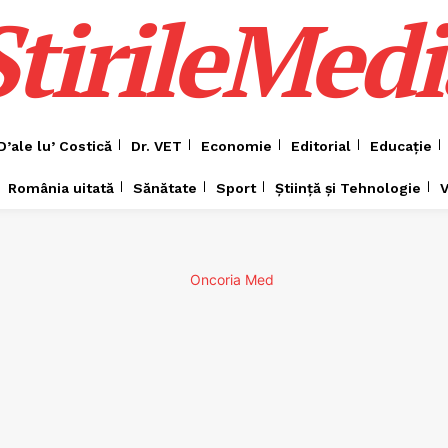
ȘtirileMedi
D’ale lu’ Costică
Dr. VET
Economie
Editorial
Educație
România uitată
Sănătate
Sport
Știință și Tehnologie
V