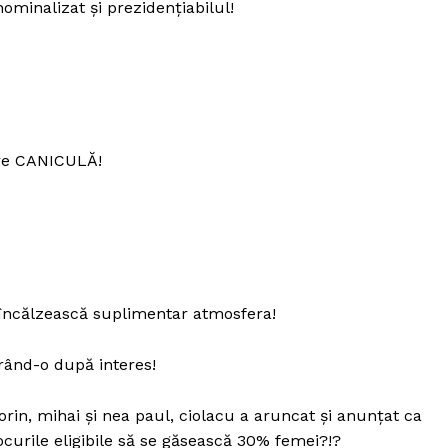
nominalizat și prezidențiabilul!
are CANICULĂ!
 încălzească suplimentar atmosfera!
drând-o după interes!
sorin, mihai și nea paul, ciolacu a aruncat și anunțat ca
curile eligibile să se găsească 30% femei?!?