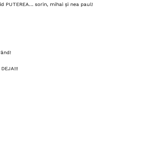
rtid PUTEREA… sorin, mihai și nea paul!
rând!
 DEJA!!!