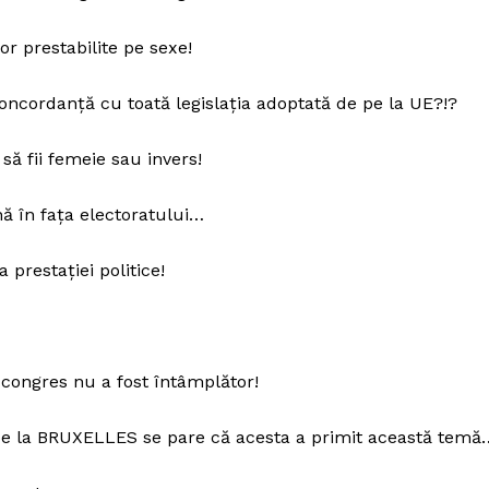
or prestabilite pe sexe!
concordanță cu toată legislația adoptată de pe la UE?!?
să fii femeie sau invers!
nă în fața electoratului…
 prestației politice!
mai mult
xclusiv!
StirileMedia.ro
 congres nu a fost întâmplător!
Despre noi
pe la BRUXELLES se pare că acesta a primit această temă
Contactați-ne